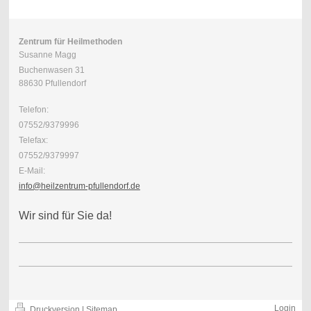
Zentrum für Heilmethoden
Susanne Magg
Buchenwasen 31
88630 Pfullendorf
Telefon:
07552/9379996
Telefax:
07552/9379997
E-Mail:
info@heilzentrum-pfullendorf.de
Wir sind für Sie da!
Login
Druckversion
|
Sitemap