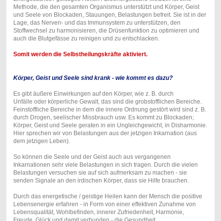
Methode, die den gesamten Organismus unterstützt und Körper, Geist
und Seele von Blockaden, Stauungen, Belastungen befreit. Sie ist in der
Lage, das Nerven- und das Immunsystem zu unterstützen, den
Stoffwechsel zu harmonisieren, die Drüsenfunktion zu optimieren und
auch die Blutgefässe zu reinigen und zu entschlacken.
Somit werden die Selbstheilungskräfte aktiviert.
Körper, Geist und Seele sind krank - wie kommt es dazu?
Es gibt äußere Einwirkungen auf den Körper, wie z. B. durch
Unfälle oder körperliche Gewalt, das sind die grobstofflichen Bereiche.
Feinstoffliche Bereiche in dem die innere Ordnung gestört wird sind z. B.
durch Drogen, seelischer Missbrauch usw. Es kommt zu Blockaden;
Körper, Geist und Seele geraten in ein Ungleichgewicht, in Disharmonie.
Hier sprechen wir von Belastungen aus der jetzigen Inkarnation (aus
dem jetzigen Leben).
So können die Seele und der Geist auch aus vergangenen
Inkarnationen sehr viele Belastungen in sich tragen. Durch die vielen
Belastungen versuchen sie auf sich aufmerksam zu machen - sie
senden Signale an den irdischen Körper, dass sie Hilfe brauchen.
Durch das energetische / geistige Heilen kann der Mensch die positive
Lebensenergie erfahren - in Form von einer effektiven Zunahme von
Lebensqualität, Wohlbefinden, innerer Zufriedenheit, Harmonie,
Freude, Glück und damit verbunden - die Gesundheit.