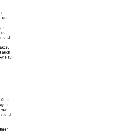
ass
t- und
ter
 nur
en und
akt zu
d auch
owie zu
n über
sagen
g von
ist und
Ihren