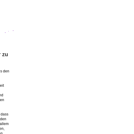
r zu
us den
eit
nd
den
 dass
 den
 allem
en,
en