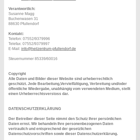
Verantwortlich:
Susanne Magg
Buchenwasen 31
88630 Pfullendorf
Kontakt:
Telefon: 07552/9379996
Telefax: 07552/9379997
E-Mail:
info@heilzentrum-pfullendorf.de
Steuernummer 85339/60016
Copyright
Alle Daten und Bilder dieser Website sind urheberrechtlich
geschützt. Jede Bearbeitung,Vervielfältigung, Verbreitung und/oder
öffentliche Wiedergabe, unabhängig vom verwendeten Medium, stellt
einen Urheberrechtsverstoss dar.
DATENSCHUTZERKLÄRUNG
Der Betreibe
r dieser Seite nimmt den Schutz Ihrer persönlichen
Daten ernst. Wir behandeln Ihre personenbezogenen Daten
vertraulich und entsprechend der gesetzlichen
Datenschutzvorschriften sowie dieser Datenschutzerklärung.